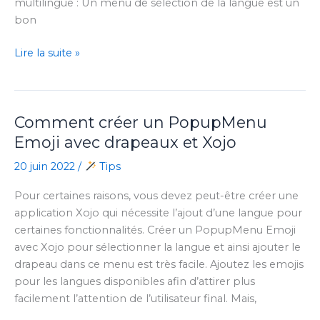
multilingue : Un menu de sélection de la langue est un
bon
Comment
Lire la suite »
« sélectionner
la
langue »
Comment créer un PopupMenu
avec
Blocs
Emoji avec drapeaux et Xojo
20 juin 2022
/
Tips
Pour certaines raisons, vous devez peut-être créer une
application Xojo qui nécessite l’ajout d’une langue pour
certaines fonctionnalités. Créer un PopupMenu Emoji
avec Xojo pour sélectionner la langue et ainsi ajouter le
drapeau dans ce menu est très facile. Ajoutez les emojis
pour les langues disponibles afin d’attirer plus
facilement l’attention de l’utilisateur final. Mais,