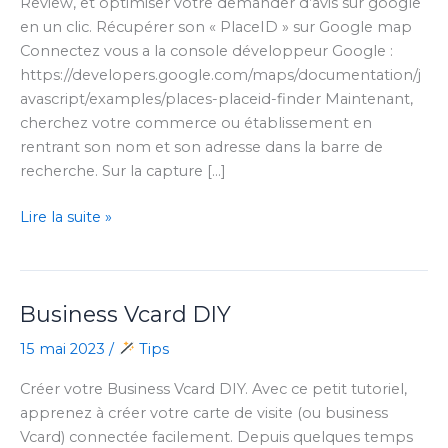
Review, et optimiser votre demander d’avis sur google
en un clic. Récupérer son « PlaceID » sur Google map
Connectez vous a la console développeur Google :
https://developers.google.com/maps/documentation/j
avascript/examples/places-placeid-finder Maintenant,
cherchez votre commerce ou établissement en
rentrant son nom et son adresse dans la barre de
recherche. Sur la capture […]
Générez
Lire la suite »
votre
lien
Google
Business Vcard DIY
review
15 mai 2023
/
Tips
Créer votre Business Vcard DIY. Avec ce petit tutoriel,
apprenez à créer votre carte de visite (ou business
Vcard) connectée facilement. Depuis quelques temps