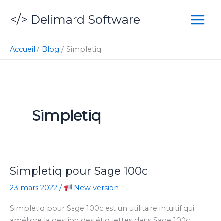
Aller
</> Delimard Software
au
contenu
Accueil
Blog
Simpletiq
Simpletiq
Simpletiq pour Sage 100c
23 mars 2022
/
New version
Simpletiq pour Sage 100c est un utilitaire intuitif qui
améliore la gestion des étiquettes dans Sage 100c.