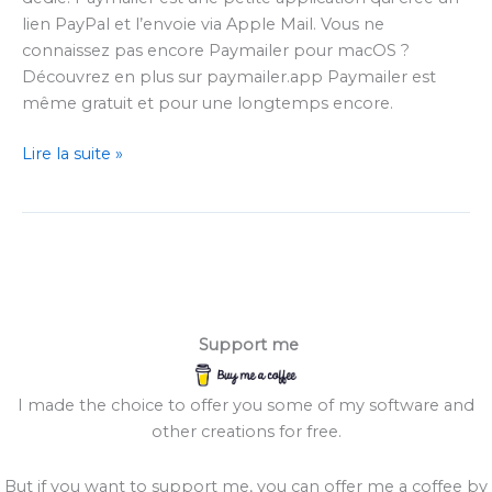
lien PayPal et l’envoie via Apple Mail. Vous ne
connaissez pas encore Paymailer pour macOS ?
Découvrez en plus sur paymailer.app Paymailer est
même gratuit et pour une longtemps encore.
Paymailer
Lire la suite »
Website
Support me
I made the choice to offer you some of my software and
other creations for free.
But if you want to support me, you can offer me a coffee by