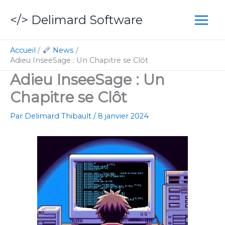
Aller
</> Delimard Software
au
contenu
Accueil
News
Adieu InseeSage : Un Chapitre se Clôt
Adieu InseeSage : Un
Chapitre se Clôt
Par
Delimard Thibault
/
8 janvier 2024